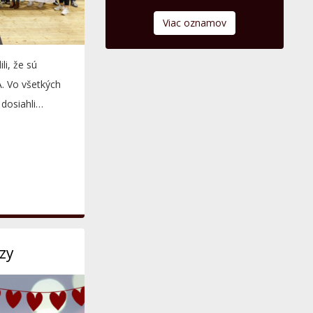
Viac oznamov
li, že sú
A. Vo všetkých
 dosiahli
zy