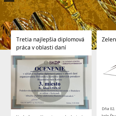
Tretia najlepšia diplomová
Zelen
práca v oblasti daní
Dňa 02. 
kolo Štu