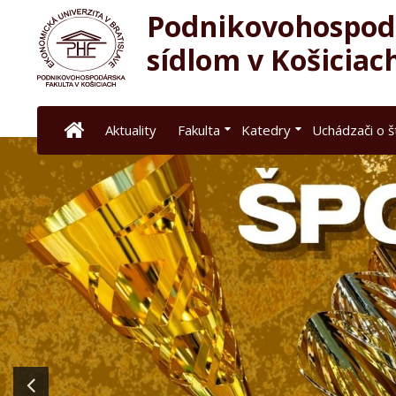
Podnikovohospodá
sídlom v Košiciac
Aktuality
Fakulta
Katedry
Uchádzači o 