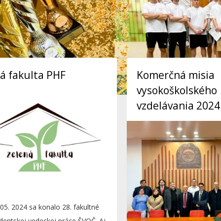
á fakulta PHF
Komerčná misia
vysokoškolského
vzdelávania 2024
05. 2024 sa konalo 28. fakultné
dentskej vedeckej práce ŠVOČ. Aj