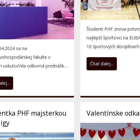
Študenti PHF znova potvrdi
najlepší športovci na EUB
10 športových disciplínach
04.2024 sa na
vynikajúce výsledky....
vohospodárskej fakulte v
Čítať ďalej...
ch uskutočnila odborná prednáška
 - realizovaná spoločnosťou KPMG
lej...
entka PHF majsterkou
Valentínske odka
igy