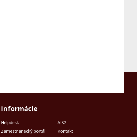
Informácie
Helpdesk
AIS2
Zamestnanecký portál
Kontakt