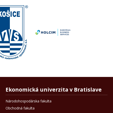
Ekonomická univerzita v Bratislave
Národohospodárska fakulta
Obchodná fakulta