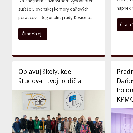
Na dnešnom slávnostnom vyhodnotení
napriek
súťaže Slovenskej komory daňových
poďakova
poradcov - Regionálnej rady Košice o
Čítať ďa
najlepšiu diplomovú prácu v...
Čítať ďalej...
Objavuj školy, kde
Predn
študovali tvoji rodičia
Daňov
holdi
KPM