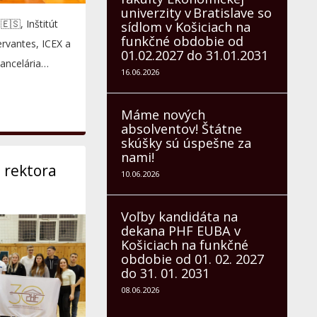
univerzity v Bratislave so
🇸, Inštitút
sídlom v Košiciach na
funkčné obdobie od
ervantes, ICEX a
01.02.2027 do 31.01.2031
ancelária
16.06.2026
Máme nových
absolventov! Štátne
skúšky sú úspešne za
nami!
 rektora
10.06.2026
Voľby kandidáta na
dekana PHF EUBA v
Košiciach na funkčné
obdobie od 01. 02. 2027
do 31. 01. 2031
08.06.2026