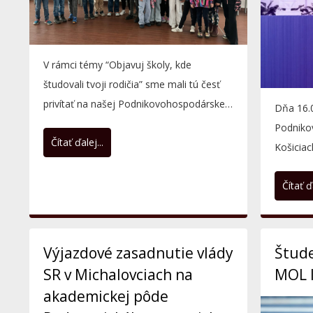
V rámci témy “Objavuj školy, kde
študovali tvoji rodičia” sme mali tú česť
privítať na našej Podnikovohospodárskej
Dňa 16.
fakulte malých...
Podniko
Čítať ďalej...
Košicia
z praxe
Čítať ďa
na...
Výjazdové zasadnutie vlády
Štud
SR v Michalovciach na
MOL l
akademickej pôde