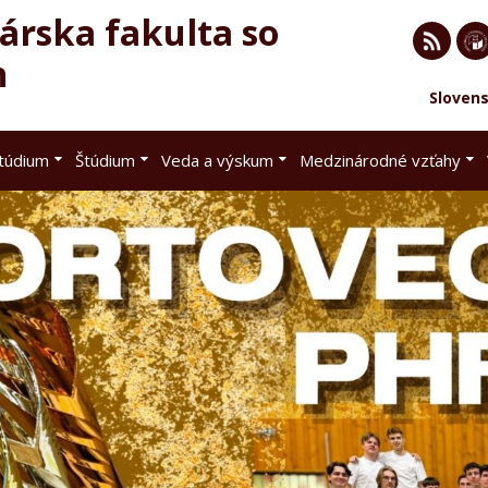
rska fakulta so
h
RSS
EU 
Sloven
Brat
štúdium
Štúdium
Veda a výskum
Medzinárodné vzťahy