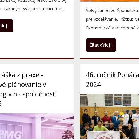
 nečakaným výzvam sa chceme
Veľvyslanectvo Španielska 
ť našim...
pre vzdelávanie, Inštitút C
lej...
Ekonomická a obchodná k
Španielska v...
Čítať ďalej...
áška z praxe -
46. ročník Pohára
é plánovanie v
2024
ngoch - spoločnosť
G