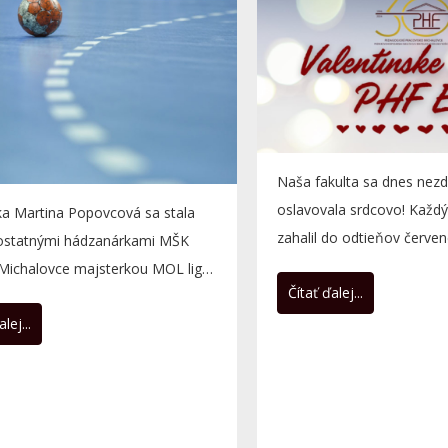
Naša fakulta sa dnes nezd
oslavovala srdcovo! Každý
ka Martina Popovcová sa stala
zahalil do odtieňov červen
 ostatnými hádzanárkami MŠK
ružovej farby, aby vytvoril..
 Michalovce majsterkou MOL ligy
Čítať ďalej...
lej...