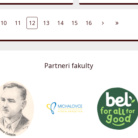
10
11
12
13
14
15
16
Partneri fakulty