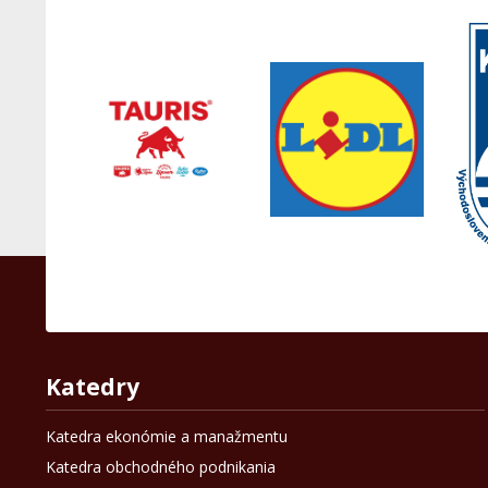
Katedry
Katedra ekonómie a manažmentu
Katedra obchodného podnikania