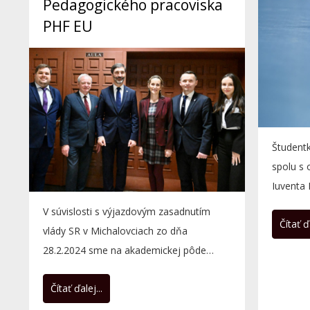
Pedagogického pracoviska
PHF EU
Študent
spolu s
Iuventa
🏅...
V súvislosti s výjazdovým zasadnutím
Čítať ďa
vlády SR v Michalovciach zo dňa
28.2.2024 sme na akademickej pôde
Pedagogického pracoviska PHF EU v...
Čítať ďalej...