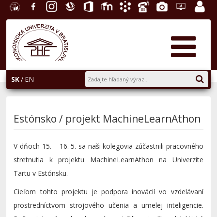
EU v
Facebook
Instagram
Slovenská
Office
E-
Akademický
Telefónny
Fotogaléria
Helpdesk
Zamest
Bratislave
ekonomická
365
learning
informačný
zoznam
portál
knižnica
systém
AiS2
SK
EN
Estónsko / projekt MachineLearnAthon
V dňoch 15. – 16. 5. sa naši kolegovia zúčastnili pracovného
stretnutia k projektu MachineLearnAthon na Univerzite
Tartu v Estónsku.
Cieľom tohto projektu je podpora inovácií vo vzdelávaní
prostredníctvom strojového učenia a umelej inteligencie.