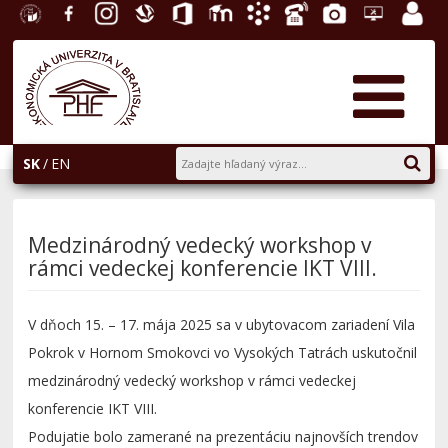
EU v
Facebook
Instagram
Slovenská
Office
E-
Akademický
Telefónny
Fotogaléria
Helpdesk
Zamest
Bratislave
ekonomická
365
learning
informačný
zoznam
portál
knižnica
systém
AiS2
SK
EN
Medzinárodný vedecký workshop v
rámci vedeckej konferencie IKT VIII.
V dňoch 15. – 17. mája 2025 sa v ubytovacom zariadení Vila
Pokrok v Hornom Smokovci vo Vysokých Tatrách uskutočnil
medzinárodný vedecký workshop v rámci vedeckej
konferencie IKT VIII.
Podujatie bolo zamerané na prezentáciu najnovších trendov