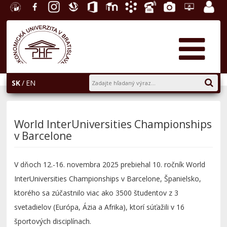
EU v
Facebook
Instagram
Slovenská
Office
E-
Akademický
Telefónny
Fotogaléria
Helpdesk
Zamest
Bratislave
ekonomická
365
learning
informačný
zoznam
portál
knižnica
systém
AiS2
SK
EN
World InterUniversities Championships
v Barcelone
V dňoch 12.-16. novembra 2025 prebiehal 10. ročník World
InterUniversities Championships v Barcelone, Španielsko,
ktorého sa zúčastnilo viac ako 3500 študentov z 3
svetadielov (Európa, Ázia a Afrika), ktorí súťažili v 16
športových disciplínach.