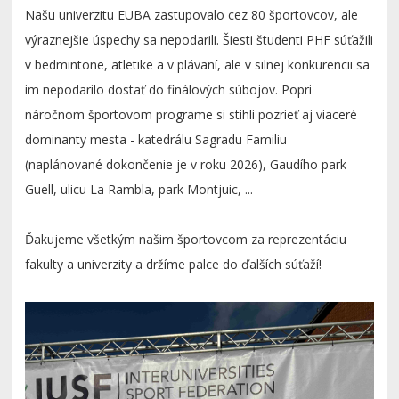
Našu univerzitu EUBA zastupovalo cez 80 športovcov, ale
výraznejšie úspechy sa nepodarili. Šiesti študenti PHF súťažili
v bedmintone, atletike a v plávaní, ale v silnej konkurencii sa
im nepodarilo dostať do finálových súbojov. Popri
náročnom športovom programe si stihli pozrieť aj viaceré
dominanty mesta - katedrálu Sagradu Familiu
(naplánované dokončenie je v roku 2026), Gaudího park
Guell, ulicu La Rambla, park Montjuic, ...
Ďakujeme všetkým našim športovcom za reprezentáciu
fakulty a univerzity a držíme palce do ďalších súťaží!