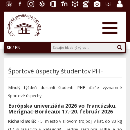
EU v
Facebook
Instagram
Slovenská
Office
E-
Akademický
Telefónny
Fotogaléria
Helpdesk
Zamest
Bratislave
ekonomická
365
learning
informačný
zoznam
portál
knižnica
systém
AiS2
SK
EN
Športové úspechy študentov PHF
Minulý týždeň dosiahli študenti PHF ďalše významné
športové úspechy:
Európska univerziáda 2026 vo Francúzsku,
Merignac-Bordeaux 17.-20. február 2026
Richard Boršč
- 5. miesto v silovom trojboji v kat. do 83 kg
(17 súťažiacich v kategórii) - jediný zástupca EUBA a zo