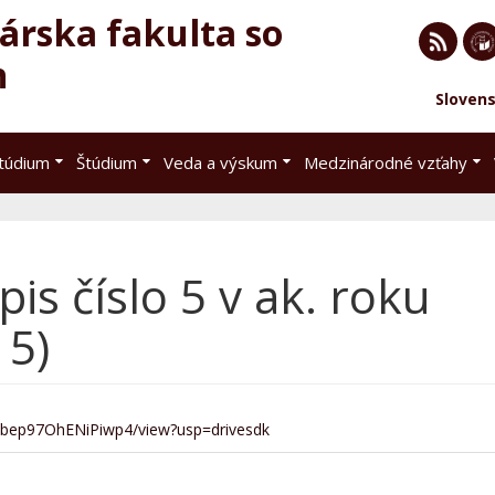
rska fakulta so
h
RSS
EU 
Sloven
Brat
štúdium
Štúdium
Veda a výskum
Medzinárodné vzťahy
is číslo 5 v ak. roku
 5)
Hjbep97OhENiPiwp4/view?usp=drivesdk