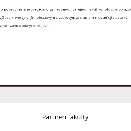
neho povedomia a propagácie organizovaných verejných akcií, vyhotovuje obraz
de výhrad k zverejneným obrazovým a zvukovým záznamom si uplatňujte tieto vý
 spracúvaniu osobných údajov
tu
.
Partneri fakulty