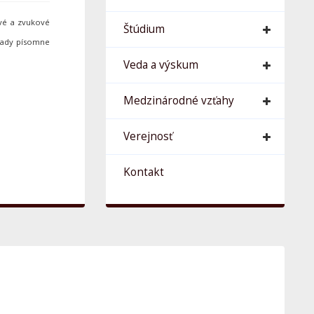
ové a zvukové
Štúdium
hrady písomne
Veda a výskum
Medzinárodné vzťahy
Verejnosť
Kontakt