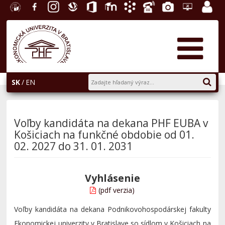
EU v
Facebook
Instagram
Slovenská
Office
E-
Akademický
Telefónny
Fotogaléria
Helpdesk
Zamest
Bratislave
ekonomická
365
learning
informačný
zoznam
portál
knižnica
systém
AiS2
SK
EN
Voľby kandidáta na dekana PHF EUBA v
Košiciach na funkčné obdobie od 01.
02. 2027 do 31. 01. 2031
Vyhlásenie
(pdf verzia)
Voľby kandidáta na dekana Podnikovohospodárskej fakulty
Ekonomickej univerzity v Bratislave so sídlom v Košiciach na