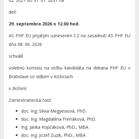
02. 2027 do 31. 01. 2031 na
deň
29. septembra 2026 o 12.00 hod.
AS PHF EU prijatým uznesením č.2 na zasadnutí AS PHF EU
dňa 08. 06. 2026
schválil
volebnú komisiu na voľbu kandidáta na dekana PHF EU v
Bratislave so sídlom v Košiciach
v zložení:
Zamestnanecká časť:
doc. Ing. Silvia Megyesiová, PhD.
doc. Ing. Magdaléna Freňáková, PhD.
Ing. Janka Kopčáková, PhD., MBA
doc. Ing. Jozef Zuzik, PhD., MBA