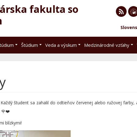
rska fakulta so
h
RSS
EU 
Sloven
Brat
štúdium
Štúdium
Veda a výskum
Medzinárodné vzťahy
y
Každý študent sa zahalil do odtieňov červenej alebo ružovej farby, a
 🌹❤️
mi blízkymi!