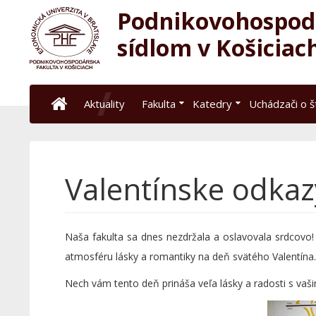
Podnikovohospodá
sídlom v Košiciac
Aktuality
Fakulta
Katedry
Uchádzači o 
Valentínske odkaz
Naša fakulta sa dnes nezdržala a oslavovala srdcovo! 
atmosféru lásky a romantiky na deň svätého Valentína.
Nech vám tento deň prináša veľa lásky a radosti s vaši