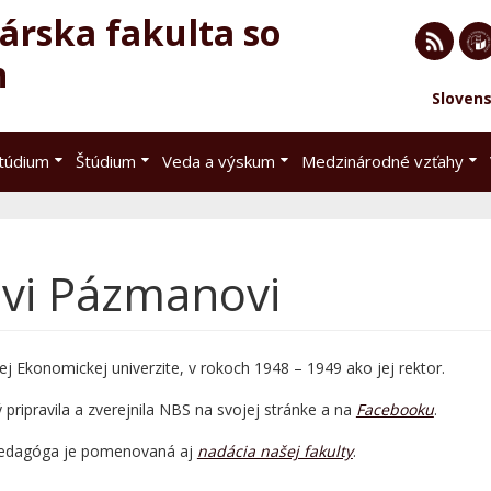
rska fakulta so
h
RSS
EU 
Sloven
Brat
štúdium
Štúdium
Veda a výskum
Medzinárodné vzťahy
ovi Pázmanovi
j Ekonomickej univerzite, v rokoch 1948 – 1949 ako jej rektor.
ý pripravila a zverejnila NBS na svojej stránke a na
Facebooku
.
edagóga je pomenovaná aj
nadácia našej fakulty
.