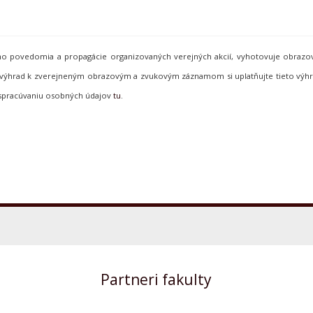
neho povedomia a propagácie organizovaných verejných akcií, vyhotovuje obraz
de výhrad k zverejneným obrazovým a zvukovým záznamom si uplatňujte tieto vý
 spracúvaniu osobných údajov
tu
.
Partneri fakulty