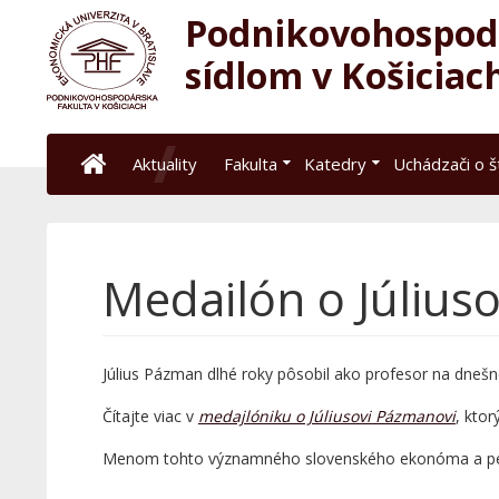
Podnikovohospodá
sídlom v Košiciac
Aktuality
Fakulta
Katedry
Uchádzači o 
Medailón o Július
Július Pázman dlhé roky pôsobil ako profesor na dnešne
Čítajte viac v
medajlóniku o Júliusovi Pázmanovi
, ktor
Menom tohto významného slovenského ekonóma a p