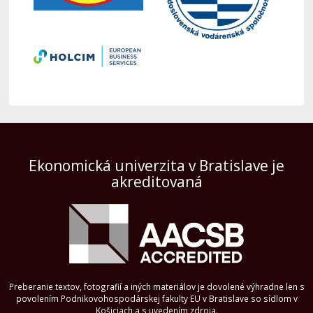
Ekonomická univerzita v Bratislave je
akreditovaná
Preberanie textov, fotografií a iných materiálov je dovolené výhradne len s
povolením Podnikovohospodárskej fakulty EU v Bratislave so sídlom v
Košiciach a s uvedením zdroja.