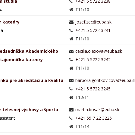
ň štúdia
+421 5 5722 3238
ka
T11/10
r katedry
ia
+421 5 5722 3241
T11/10
redsedníčka Akademického
 tajomníčka katedry
+421 5 5722 3242
a
T11/10
nka pre akreditáciu a kvalitu
a
+421 5 5722 3245
T13/11
 telesnej výchovy a športu
asistent
+421 55 7 22 3225
T11/14