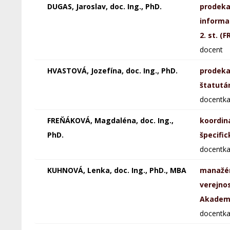
DUGAS, Jaroslav, doc. Ing., PhD.
prodeka
informat
2. st. (
docent
HVASTOVÁ, Jozefína, doc. Ing., PhD.
prodeka
štatutá
docentk
FREŇÁKOVÁ, Magdaléna, doc. Ing.,
koordin
PhD.
špecifi
docentk
KUHNOVÁ, Lenka, doc. Ing., PhD., MBA
manažér
verejno
Akademi
docentk