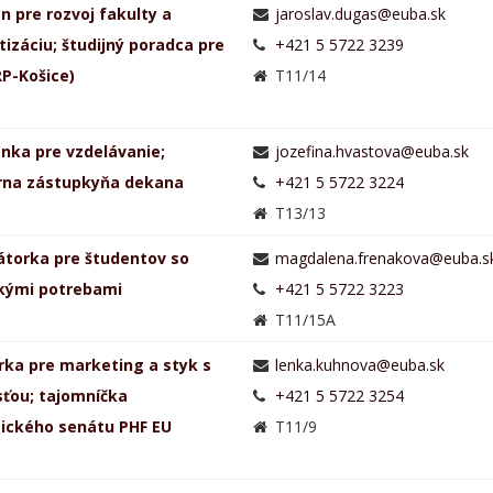
n pre rozvoj fakulty a
izáciu; študijný poradca pre
+421 5 5722 3239
FRP-Košice)
T11/14
nka pre vzdelávanie;
rna zástupkyňa dekana
+421 5 5722 3224
a
T13/13
átorka pre študentov so
ckými potrebami
+421 5 5722 3223
a
T11/15A
ka pre marketing a styk s
sťou; tajomníčka
+421 5 5722 3254
ckého senátu PHF EU
T11/9
a