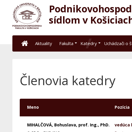
Podnikovohospodá
sídlom v Košiciac
Aktuality
Fakulta
Katedry
Uchádzači o 
Členovia katedry
Meno
Pozícia
MIHALČOVÁ, Bohuslava, prof. Ing., PhD.
vedúca 