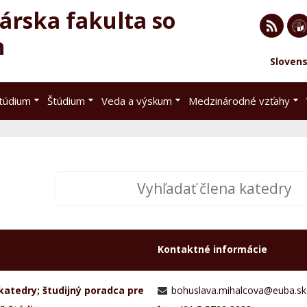
rska fakulta so
h
RSS
EU 
Sloven
Brat
štúdium
Štúdium
Veda a výskum
Medzinárodné vzťahy
Kontaktné informácie
katedry; študijný poradca pre