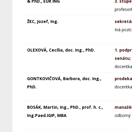
& PhD., EUR ING
3. stupe
profesor
ŽEC, Jozef, Ing.
sekretá
Iná pozíc
OLEXOVÁ, Cecília, doc. Ing., PhD.
1. podp
senátu;
docentk
GONTKOVIČOVÁ, Barbora, doc. Ing.,
prodeka
PhD.
docentk
BOSÁK, Martin, Ing., PhD., prof. h. c.,
manažér
Ing.Paed.IGIP, MBA
odborný 