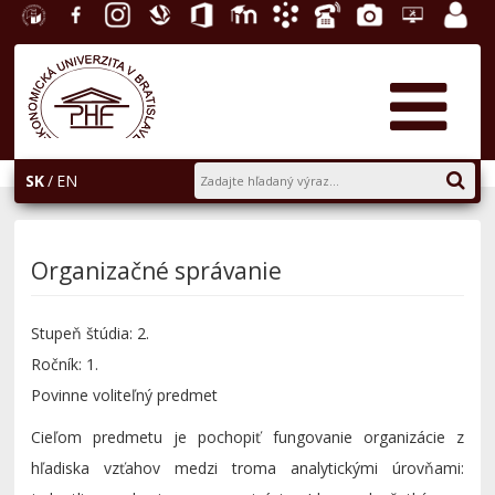
EU v
Facebook
Instagram
Slovenská
Office
E-
Akademický
Telefónny
Fotogaléria
Helpdesk
Zamest
Bratislave
ekonomická
365
learning
informačný
zoznam
portál
knižnica
systém
AiS2
SK
EN
Organizačné správanie
Stupeň štúdia: 2.
Ročník: 1.
Povinne voliteľný predmet
Cieľom predmetu je pochopiť fungovanie organizácie z
hľadiska vzťahov medzi troma analytickými úrovňami: