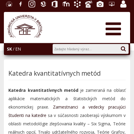
EU v
Facebook
Instagram
Slovenská
Office
E-
Akademický
Telefónny
Fotogaléria
Helpdesk
Zamest
Bratislave
ekonomická
365
learning
informačný
zoznam
portál
knižnica
systém
AiS2
SK
EN
Katedra kvantitatívnych metód
Katedra kvantitatívnych metód
je zameraná na oblasť
aplikácie matematických a štatistických metód do
ekonomickej praxe.
Zamestnanci a vedecky pracujúci
študenti na katedre
sa v súčasnosti zaoberajú výskumom v
oblasti metodológie zlepšovania kvality – Six Sigma, Teórie
reálnych opcií, Trvalo udržateľného rozvoja, Teórie Grafov,