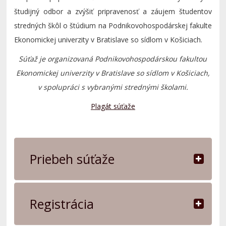
študijný odbor a zvýšiť pripravenosť a záujem študentov
stredných škôl o štúdium na Podnikovohospodárskej fakulte
Ekonomickej univerzity v Bratislave so sídlom v Košiciach.
Súťaž je organizovaná Podnikovohospodárskou fakultou
Ekonomickej univerzity v Bratislave so sídlom v Košiciach,
v spolupráci s vybranými strednými školami.
Plagát súťaže
Priebeh súťaže
Registrácia
Olympiáda podnikový hospodár pozostáva z:
individuálneho kola
, ktoré: