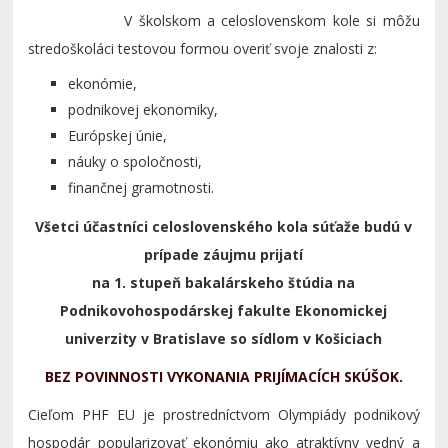
V školskom a celoslovenskom kole si môžu
stredoškoláci testovou formou overiť svoje znalosti z:
ekonómie,
podnikovej ekonomiky,
Európskej únie,
náuky o spoločnosti,
finančnej gramotnosti.
Všetci účastníci celoslovenského kola súťaže budú v
prípade záujmu prijatí
na 1. stupeň bakalárskeho štúdia na
Podnikovohospodárskej fakulte Ekonomickej
univerzity v Bratislave so sídlom v Košiciach
BEZ POVINNOSTI VYKONANIA PRIJÍMACÍCH SKÚŠOK.
Cieľom PHF EU je prostredníctvom Olympiády podnikový
hospodár popularizovať ekonómiu ako atraktívny vedný a