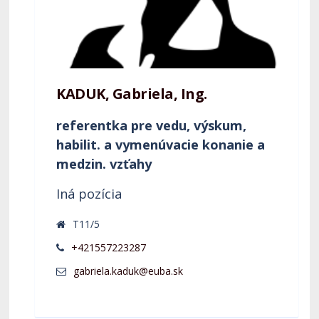
KADUK, Gabriela, Ing.
referentka pre vedu, výskum,
habilit. a vymenúvacie konanie a
medzin. vzťahy
Iná pozícia
T11/5
+421557223287