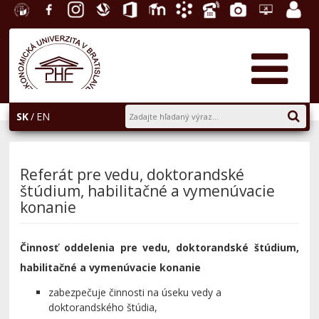
EU v
Facebook
Instagram
Slovenská
Office
E-
Akademický
Telefónny
Fotogaléria
Helpdesk
Zamest
Bratislave
ekonomická
365
learning
informačný
zoznam
portál
knižnica
systém
AiS2
SK
EN
Referát pre vedu, doktorandské
štúdium, habilitačné a vymenúvacie
konanie
Činnosť oddelenia pre vedu, doktorandské štúdium,
habilitačné a vymenúvacie konanie
zabezpečuje činnosti na úseku vedy a
doktorandského štúdia,