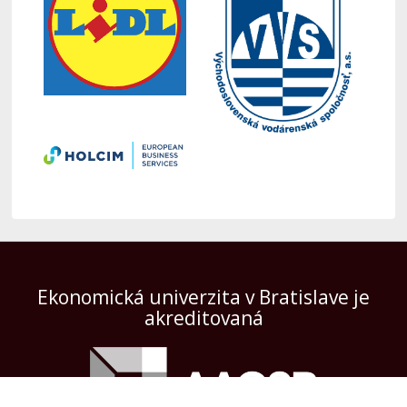
Ekonomická univerzita v Bratislave je
akreditovaná
Preberanie textov, fotografií a iných materiálov je dovolené výhradne len s
povolením Podnikovohospodárskej fakulty EU v Bratislave so sídlom v
Košiciach a s uvedením zdroja.
© 1940 - 2026 Podnikovohospodárska fakulta so sídlom v Košiciach -
Ekonomická univerzita v Bratislave