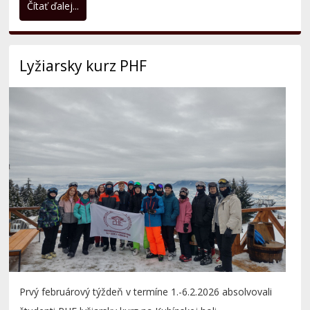
Prvý februárový týždeň v termíne 1.-6.2.2026 absolvovali
študenti PHF lyžiarsky kurz na Kubínskej holi.
Týždeň na svahu bol ideálny oddych po skúškach a zároveň
príprava na letný semester. 😄
Čítať ďalej...