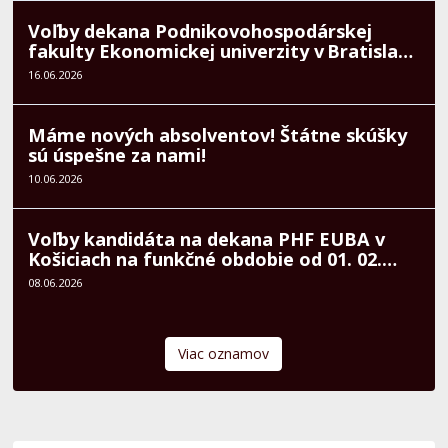
10.06.2026
Voľby kandidáta na dekana PHF EUBA v
Košiciach na funkčné obdobie od 01. 02.
2027 do 31. 01. 2031
08.06.2026
Viac oznamov
Partneri fakulty