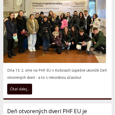
Dňa 13. 2. sme na PHF EU v Košiciach úspešne ukončili Deň
otvorených dverí - a to s rekordnou účasťou!
Čítať ďalej...
Deň otvorených dverí PHF EU je
úspešne za nami! (Michalovce)