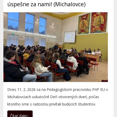
Dnes 11. 2. 2026 sa na Pedagogickom pracovisku PHF EU v
Michalovciach uskutočnil Deň otvorených dverí, počas
ktorého sme s radosťou privítali budúcich študentov.
Čítať ďalej...
Informačný deň 11.2.2026 v
Michalovciach a 13.2.2026 v Košiciach