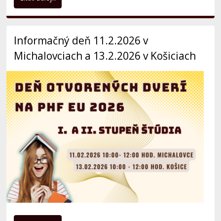
Čítať ďalej...
Lyžiarsky kurz PHF