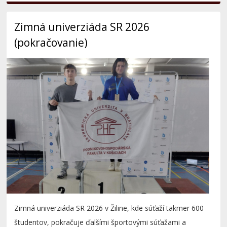
Zimná univerziáda SR 2026 v Žiline, kde súťaží takmer 600
študentov, pokračuje ďalšími športovými súťažami a
študenti PHF boli znova úspešní:
Čítať ďalej...
1
2
3
4
5