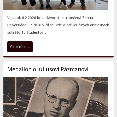
Čítať ďalej...
Medailón o Júliusovi Pázmanovi
Július Pázman dlhé roky pôsobil ako profesor na dnešnej
Ekonomickej univerzite, v rokoch 1948 – 1949 ako jej