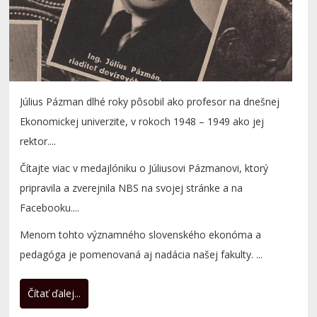
rektor....
Čítajte viac v medajlóniku o Júliusovi Pázmanovi, ktorý
pripravila a zverejnila NBS na svojej stránke a na
Facebooku....
Menom tohto významného slovenského ekonóma a
pedagóga je pomenovaná aj nadácia našej fakulty. ...
Čítať ďalej...
Zimná univerziáda SR 2026
(pokračovanie)