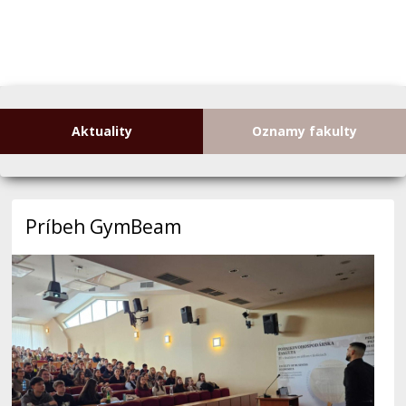
Príbeh GymBeam
Dnes sme mali skvelú možnosť privítať medzi nami Ing.
Dalibora Cicmana, úspešného podnikateľa a absolventa