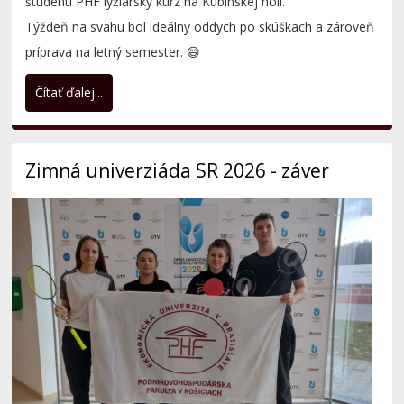
Zimná univerziáda SR 2026 - záver
V piatok 6.2.2026 bola slávnostne ukončená Zimná
univerziáda SR 2026 v Žiline, kde v individuálnych disciplínach
súťažilo 15 študentov...