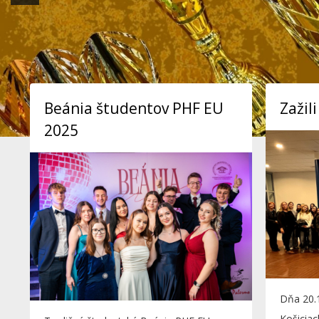
Beánia študentov PHF EU
Zažil
2025
Dňa 20.
Košiciac