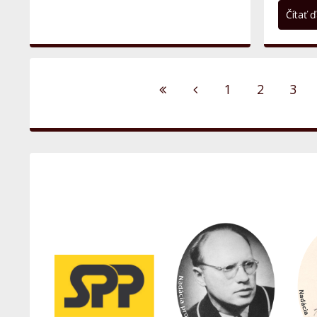
Čítať ďa
1
2
3