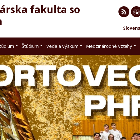
rska fakulta so
h
RSS
EU 
Sloven
Brat
štúdium
Štúdium
Veda a výskum
Medzinárodné vzťahy