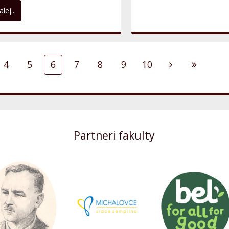
lej...
4
5
6
7
8
9
10
Partneri fakulty