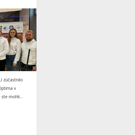
 zúčastnilo
Optima v
 ste mohli
é...