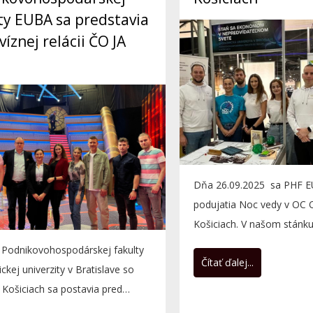
ty EUBA sa predstavia
víznej relácii ČO JA
Dňa 26.09.2025 sa PHF EU
podujatia Noc vedy v OC 
Košiciach. V našom stánku
objaviť zaujímavé investičn
i Podnikovohospodárskej fakulty
Čítať ďalej...
kej univerzity v Bratislave so
 Košiciach sa postavia pred
 otestujú svoje...