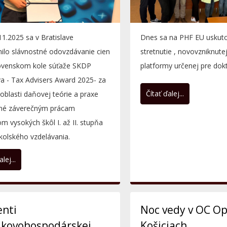
1.2025 sa v Bratislave
Dnes sa na PHF EU uskuto
ilo slávnostné odovzdávanie cien
stretnutie , novovzniknutej
lovenskom kole súťaže SKDP
platformy určenej pre dok
va - Tax Advisers Award 2025- za
začínajúcich...
Čítať ďalej...
 oblasti daňovej teórie a praxe
né záverečným prácam
m vysokých škôl I. až II. stupňa
kolského vzdelávania.
lej...
enti
Noc vedy v OC Op
ikovohospodárskej
Košiciach