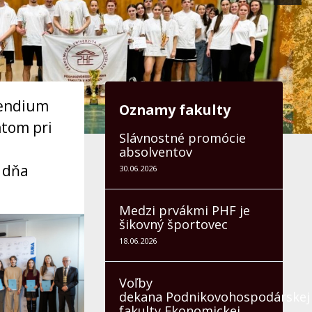
pendium
Oznamy fakulty
ntom pri
Slávnostné promócie
absolventov
 dňa
30.06.2026
Medzi prvákmi PHF je
šikovný športovec
18.06.2026
Voľby
dekana Podnikovohospodárskej
fakulty Ekonomickej