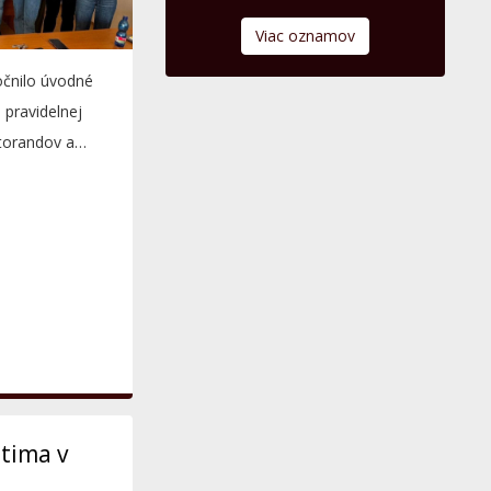
Viac oznamov
čnilo úvodné
 pravidelnej
torandov a
tima v