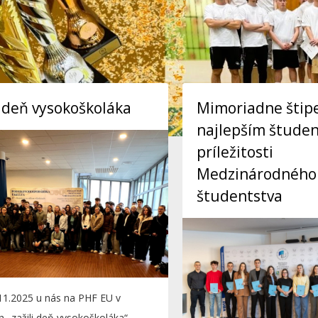
i deň vysokoškoláka
Mimoriadne šti
najlepším štude
príležitosti
Medzinárodného
študentstva
11.2025 u nás na PHF EU v
h „zažili deň vysokoškoláka“