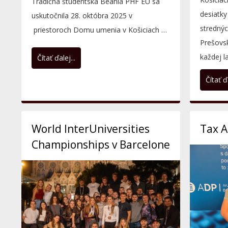
Tradičná študentská Beánia PHF EU sa
desiatky
uskutočnila 28. októbra 2025 v
strednýc
priestoroch Domu umenia v Košiciach a
Prešovsk
13. novembra 2025 aj v...
každej la
Čítať ďalej...
Čítať ďa
World InterUniversities
Tax A
Championships v Barcelone