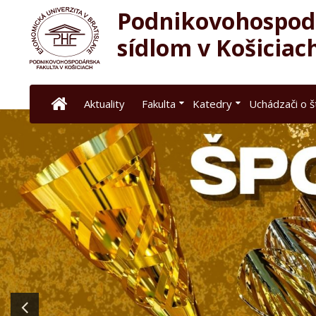
Podnikovohospodá
sídlom v Košiciac
Aktuality
Fakulta
Katedry
Uchádzači o 