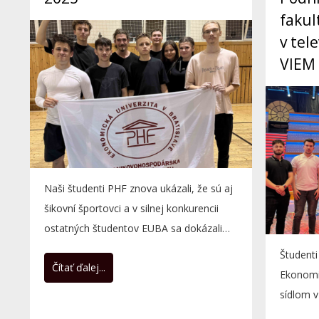
fakul
v tele
VIEM
Naši študenti PHF znova ukázali, že sú aj
šikovní športovci a v silnej konkurencii
ostatných študentov EUBA sa dokázali
presadiť....
Študent
Čítať ďalej...
Ekonomic
sídlom v
kamery a