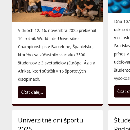
Dňa 10.1
uskutočn
V dňoch 12.-16. novembra 2025 prebiehal
v celos
10. ročník World InterUniversities
Bratisla
Championships v Barcelone, Španielsko,
prínos v
ktorého sa zúčastnilo viac ako 3500
udeľova
študentov z 3 svetadielov (Európa, Ázia a
študento
Afrika), ktorí súťažili v 16 športových
vysokoš
disciplínach.
Čítať ďa
Čítať ďalej...
Univerzitné dni športu
Štud
2025
Podn