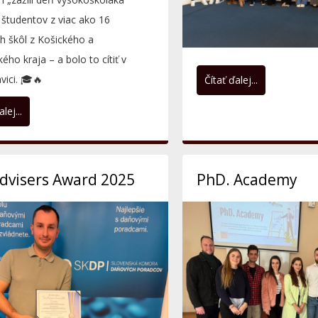
 študentov z viac ako 16
h škôl z Košického a
ého kraja – a bolo to cítiť v
vici. 🎓🔥
Čítať ďalej...
lej...
dvisers Award 2025
PhD. Academy