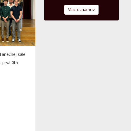
Viac oznamov
 Tanečnej sále
 prvá 0tá