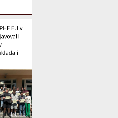
 PHF EU v
javovali
v
kladali