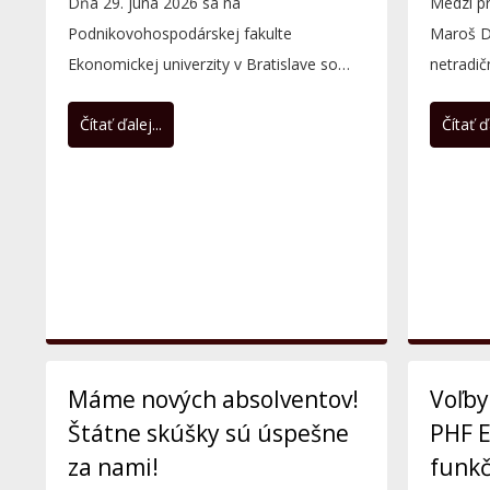
Dňa 29. júna 2026 sa na
Medzi p
Podnikovohospodárskej fakulte
Maroš D
Ekonomickej univerzity v Bratislave so
netradi
sídlom v Košiciach uskutočnili
behu a m
Čítať ďalej...
Čítať ďa
slávnostné...
Máme nových absolventov!
Voľby
Štátne skúšky sú úspešne
PHF E
za nami!
funkč