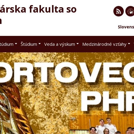
rska fakulta so
h
RSS
EU 
Sloven
Brat
štúdium
Štúdium
Veda a výskum
Medzinárodné vzťahy