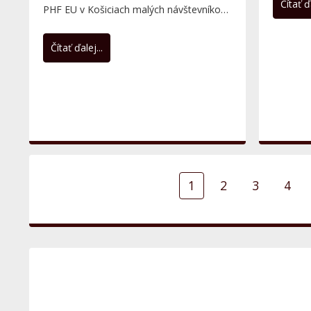
Čítať ďa
PHF EU v Košiciach malých návštevníkov,
ktorí sa spolu s...
Čítať ďalej...
1
2
3
4