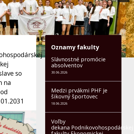
Oznamy fakulty
ohospodárskej
Slávnostné promócie
kej
absolventov
slave so
30.06.2026
h na
Medzi prvákmi PHF je
 od
šikovný športovec
.01.2031
18.06.2026
Voľby
dekana Podnikovohospodárskej
fakulty Ekonomickej