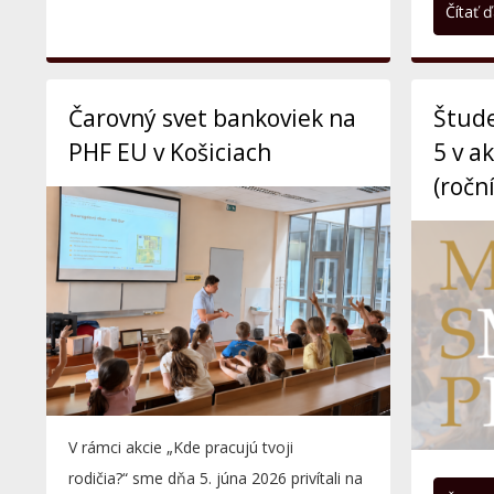
Čítať ďa
od...
Čarovný svet bankoviek na
Štude
PHF EU v Košiciach
5 v a
(ročn
V rámci akcie „Kde pracujú tvoji
rodičia?“ sme dňa 5. júna 2026 privítali na