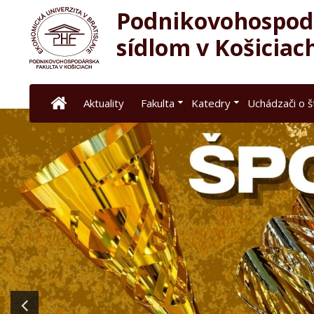
Podnikovohospodá
sídlom v Košiciac
Aktuality
Fakulta
Katedry
Uchádzači o 