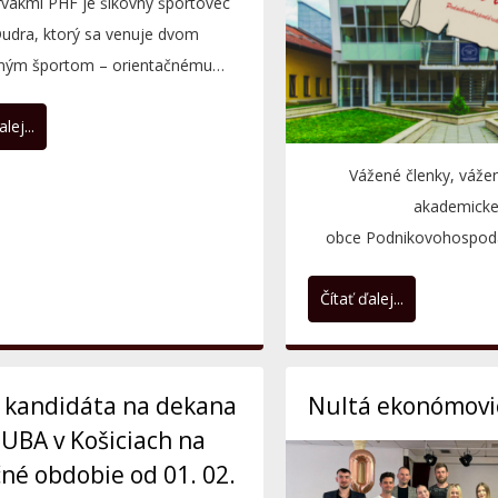
rvákmi PHF je šikovný športovec
udra, ktorý sa venuje dvom
čným športom – orientačnému
otokrosu....
lej...
Vážené členky, vážen
akademicke
obce Podnikovohospodá
Ekonomickej univerzity v
Čítať ďalej...
sídlom v Košicia
 kandidáta na dekana
Nultá ekonómovi
UBA v Košiciach na
né obdobie od 01. 02.