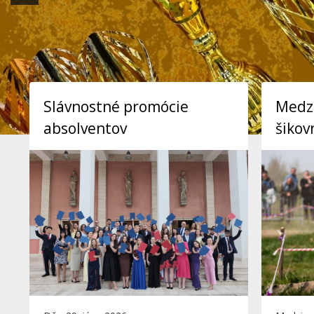
Slávnostné promócie
Medzi
absolventov
šikov