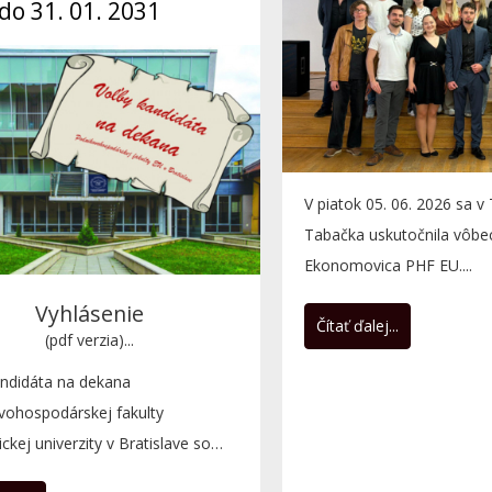
do 31. 01. 2031
V piatok 05. 06. 2026 sa v
Tabačka uskutočnila vôbec
Ekonomovica PHF EU....
Vyhlásenie
Čítať ďalej...
(pdf verzia)...
andidáta na dekana
vohospodárskej fakulty
kej univerzity v Bratislave so
 Košiciach na funkčné obdobie