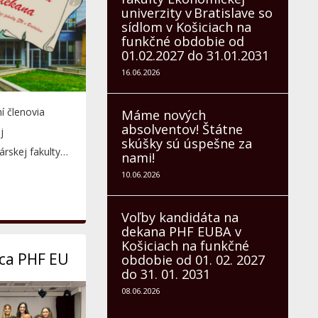
univerzity v Bratislave so
sídlom v Košiciach na
funkčné obdobie od
01.02.2027 do 31.01.2031
16.06.2026
í členovia
Máme nových
absolventov! Štátne
j
skúšky sú úspešne za
rskej fakulty
nami!
 Bratislave so
10.06.2026
ch...
Voľby kandidáta na
dekana PHF EUBA v
Košiciach na funkčné
ca PHF EU
obdobie od 01. 02. 2027
do 31. 01. 2031
08.06.2026