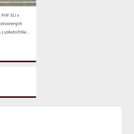
P PHF EU v
 otvorených
5.) uskutočnila