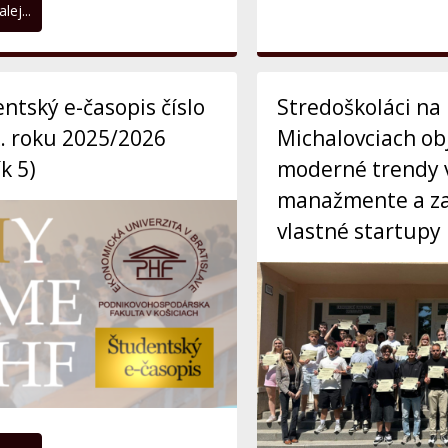
lej...
ntský e-časopis číslo
Stredoškoláci na
k. roku 2025/2026
Michalovciach ob
ík 5)
moderné trendy 
manažmente a za
vlastné startupy