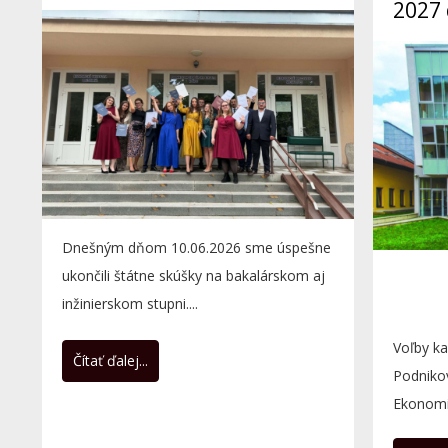
2027 
Dnešným dňom 10.06.2026 sme úspešne
ukončili štátne skúšky na bakalárskom aj
inžinierskom stupni....
Voľby k
Čítať ďalej...
Podniko
Ekonomic
sídlom v