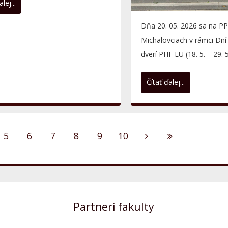
lej...
Dňa 20. 05. 2026 sa na P
Michalovciach v rámci Dní
dverí PHF EU (18. 5. – 29. 
interaktívna výučba...
Čítať ďalej...
5
6
7
8
9
10
Partneri fakulty