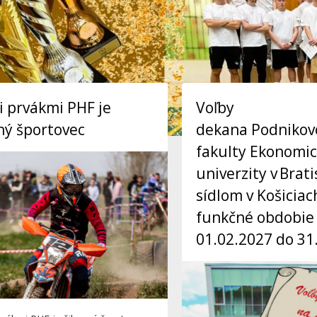
 prvákmi PHF je
Voľby
ný športovec
dekana Podnikov
fakulty Ekonomic
univerzity v Brati
sídlom v Košiciac
funkčné obdobie
01.02.2027 do 31